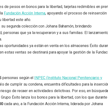
es de pesos en bonos para la libertad, tarjetas redimibles en pre
 la
Fundación Acción Interna
, apoyando el proceso de reinserción
libertad este año.
rá su segunda colección con Johana Bahamón, brindando
d, personas que ya la recuperaron y a sus familias. El lanzamient
a.
s oportunidades ya están en venta en los almacenes Éxito duran
 en estas ventas se destinará para apoyar la gestión de la
Fundac
5
personas según el
INPEC (Instituto Nacional Penitenciario y
és de cumplir su condena, encuentra dificultades para la inserció
l riesgo de recaer en actividades delictivas. Por eso, en búsqued
, Grupo Éxito lanza los bonos para la libertad, con los que durante
00
cada uno, a la Fundación Acción Interna, liderada por Johana