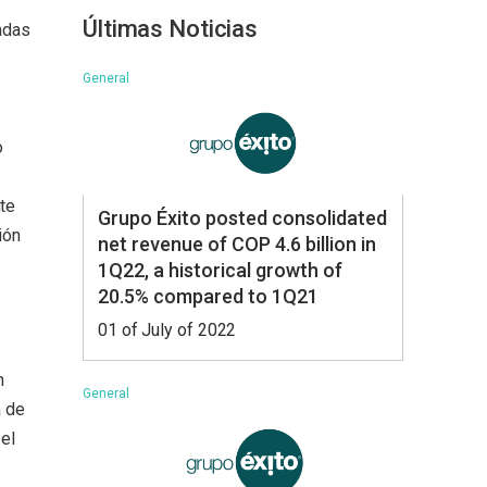
Últimas Noticias
ndas
General
o
te
Grupo Éxito posted consolidated
ión
net revenue of COP 4.6 billion in
1Q22, a historical growth of
20.5% compared to 1Q21
01 of July of 2022
n
General
a de
 el