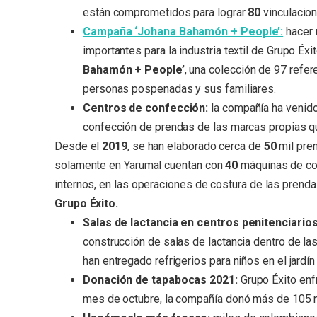
están comprometidos para lograr
80
vinculacio
Campaña ‘Johana Bahamón + People’:
hacer 
importantes para la industria textil de Grupo Éxi
Bahamón + People’
, una colección
de 97 refer
personas pospenadas y sus familiares.
Centros de confección:
la compañía ha venido 
confección de prendas de las marcas propias qu
Desde el
2019
, se han elaborado cerca de
50
mil pre
solamente en Yarumal cuentan con
40
máquinas de cos
internos, en las operaciones de costura de las prend
Grupo Éxito.
Salas de lactancia en centros penitenciarios
construcción de salas de lactancia dentro de 
han entregado refrigerios para niños en el jardín
Donación de tapabocas 2021:
Grupo Éxito enf
mes de octubre, la compañía donó más de 105 mi