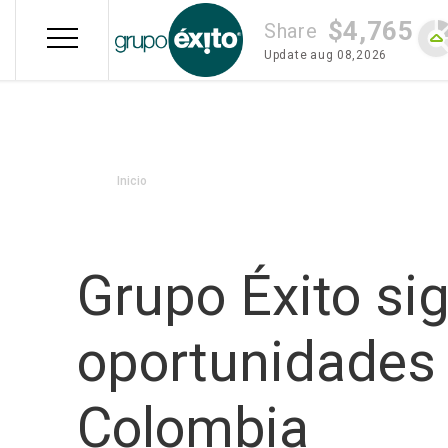
Skip
$4,765
to
Share
main
Update
aug 08,2026
content
Breadcrumb
Inicio
Grupo Éxito s
oportunidades 
Colombia