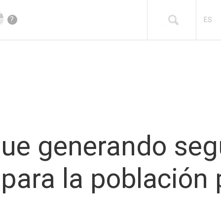
?
ES
igue generando se
para la población