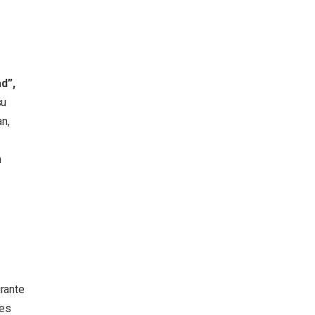
d”,
su
n,
n
rante
nes