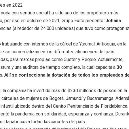
nes en 2022
moda con sentido social ha sido uno de los propósitos más
to,
por eso en octubre de 2021, Grupo Éxito presentó ‘
Johana
encias (alrededor de 24.000 unidades) que
tuvo como protagonis
trabajando con internos de la cárcel de Yarumal, Antioquia, en la
e se comercializan en los diferentes almacenes del país.
ndas, para marcas propias como Custer y People.
Actualmente,
tura y una auditora de tiempo completo, la cual capacita a
30
as.
Allí se confecciona la dotación de todos los empleados de
:
la compañía ha invertido más de $230 millones de pesos en la
las cárceles de mujeres de Bogotá, Jamundí y Bucaramanga. Ademá
 infantil ubicado dentro del Centro Penitenciario de Floridablanca.
rentó la pandemia con solidaridad, esperanza y confianza. Durant
l tapabocas a todas las cárceles del país.