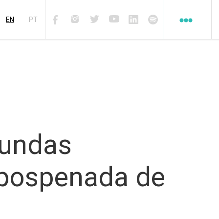
Redes
sociales
EN
PT
Facebook
Instagram
Twiter
Youtube
Linkedin
Spotify
gundas
 pospenada de