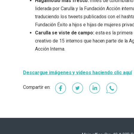
Hagámoslo más fresco:
miles de colombianos
liderada por Carulla y la Fundación Acción inte
traduciendo los tweets publicados con el hasht
Fundación Éxito a hijos e hijas de mujeres privad
Carulla se viste de campo:
esta es la primera
creativo de 15 internos que hacen parte de la Ag
Acción Interna.
Descargue imágenes y videos haciendo clic aquí
Facebook
Twitter
LinkedIn
Whats